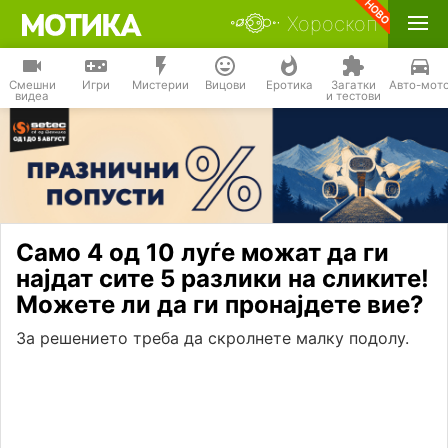
Хороскоп
Смешни
Игри
Мистерии
Вицови
Еротика
Загатки
Авто-мот
видеа
и тестови
Само 4 од 10 луѓе можат да ги
најдат сите 5 разлики на сликите!
Можете ли да ги пронајдете вие?
За решението треба да скролнете малку подолу.