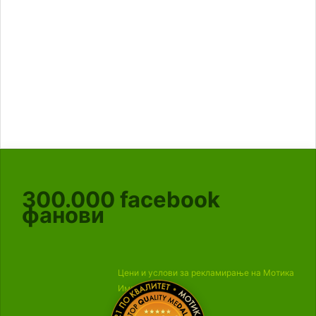
300.000
facebook
фанови
Цени и услови за рекламирање на Мотика
Импресум