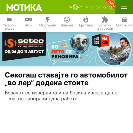
Хороскоп
Смешни
Игри
Мистерии
Вицови
Еротика
Загатки
Авто-мот
видеа
и тестови
Секогаш ставајте го автомобилот
„во лер“ додека стоите
Возачот се изнервира и на брзина излезе да се
тепа, но заборави една работа…