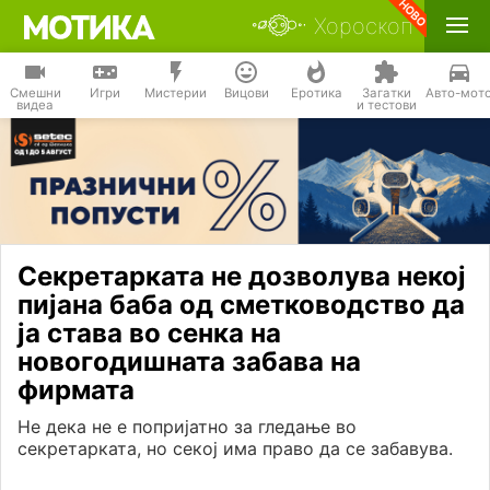
Хороскоп
Смешни
Игри
Мистерии
Вицови
Еротика
Загатки
Авто-мот
видеа
и тестови
Секретарката не дозволува некој
пијана баба од сметководство да
ја става во сенка на
новогодишната забава на
фирмата
Не дека не е попријатно за гледање во
секретарката, но секој има право да се забавува.