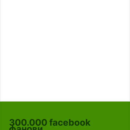
300.000
facebook
фанови