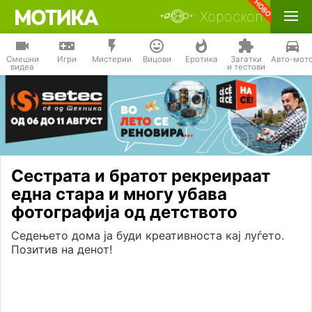
Хороскоп
Смешни
Игри
Мистерии
Вицови
Еротика
Загатки
Авто-мот
видеа
и тестови
Сестрата и братот рекреираат
една стара и многу убава
фотографија од детството
Седењето дома ја буди креативноста кај луѓето.
Позитив на денот!