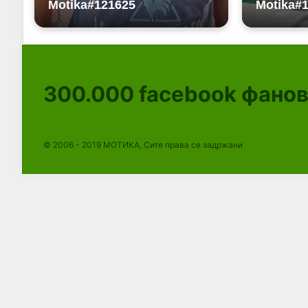
300.000
facebook фано
© 2006 - 2019 МОТИКА, Сите права се задржани