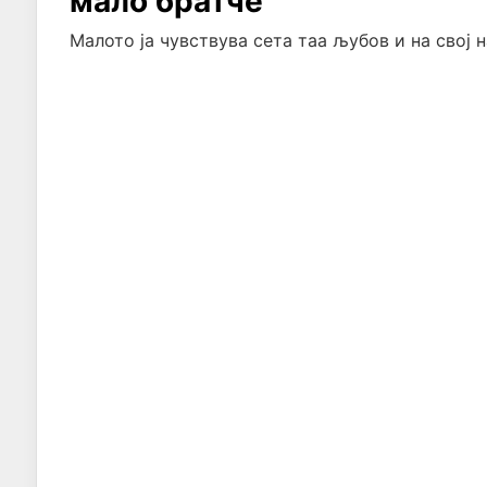
мало братче
Малото ја чувствува сета таа љубов и на свој 