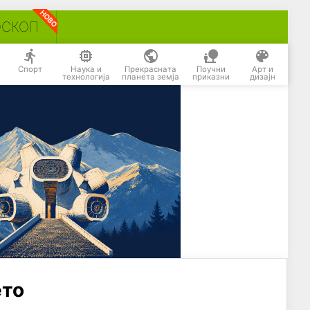
ОСКОП
Спорт
Наука и
Прекрасната
Поучни
Арт и
технологија
планета земја
приказни
дизајн
ето