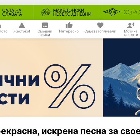
САЛА НА
МАКЕДОНСКИ
ХОР
СЛАВАТА
НЕСЕКОЈДНЕВНИ
мото
Жестоко!
Смешни
Интересно
Срцезатоплувачи
Мотика
слики
таленти
екрасна, искрена песна за сво