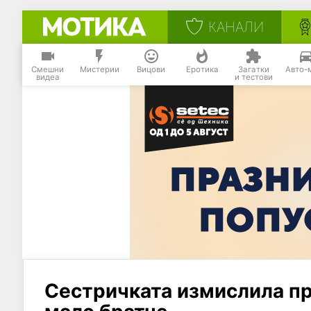
КАНАЛИ
Смешни
Мистерии
Вицови
Еротика
Загатки
Авто-
видеа
и тестови
Сестричката измислила пр