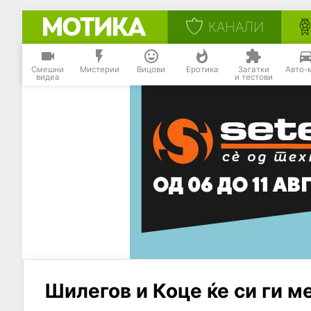
КАНАЛИ
Смешни
Мистерии
Вицови
Еротика
Загатки
Авто-
видеа
и тестови
Шилегов и Коце ќе си ги м