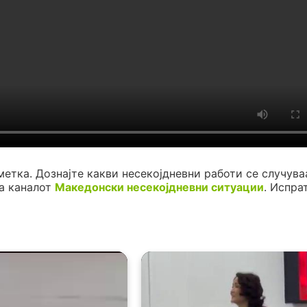
метка. Дознајте какви несекојдневни работи се случува
а каналот
Македонски несекојдневни ситуации
. Испра