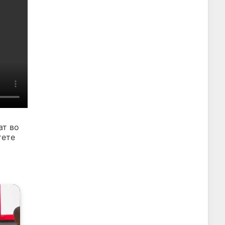
ат во
тете