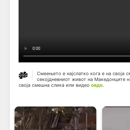
Смеењето е најслатко кога е на своја с
секојдневниот живот на Македонците н
своја смешна слика или видео
овде
.