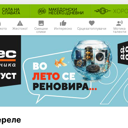
САЛА НА
МАКЕДОНСКИ
ХОР
СЛАВАТА
НЕСЕКОЈДНЕВНИ
мото
Жестоко!
Смешни
Интересно
Срцезатоплувачи
Мотика
слики
таленти
ереле