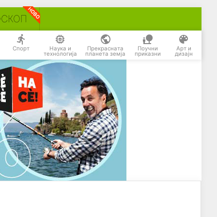
ОСКОП
Спорт
Наука и
Прекрасната
Поучни
Арт и
технологија
планета земја
приказни
дизајн