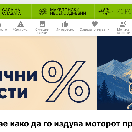
САЛА НА
МАКЕДОНСКИ
ХОР
СЛАВАТА
НЕСЕКОЈДНЕВНИ
мото
Жестоко!
Смешни
Интересно
Срцезатоплувачи
Мотика
слики
таленти
е како да го издува моторот п