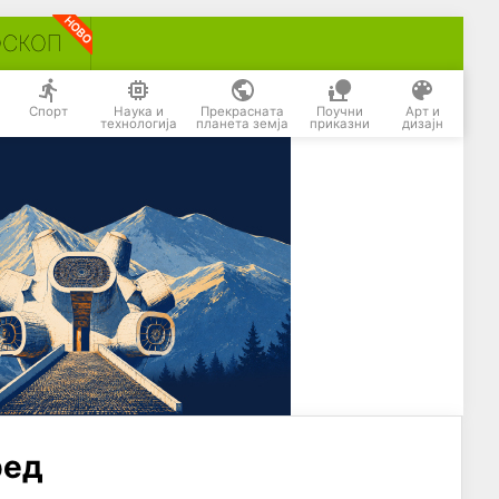
ОСКОП
Спорт
Наука и
Прекрасната
Поучни
Арт и
технологија
планета земја
приказни
дизајн
ред