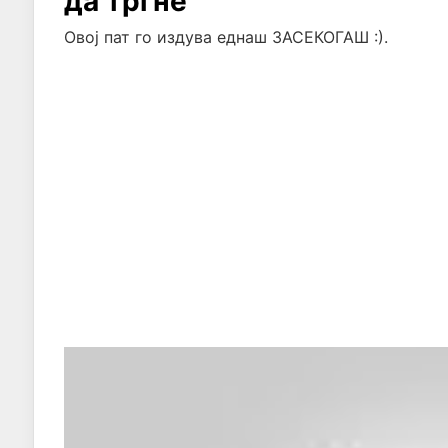
да тргне
Овој пат го издува еднаш ЗАСЕКОГАШ :).