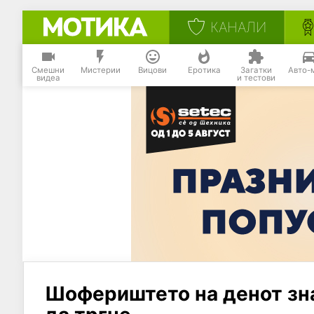
КАНАЛИ
Смешни
Мистерии
Вицови
Еротика
Загатки
Авто-
видеа
и тестови
Шофериштето на денот зна