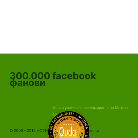
300.000
facebook
фанови
Цени и услови за рекламирање на Мотика
Импресум
© 2006 - 2019 МОТИКА, Сите права се задржани