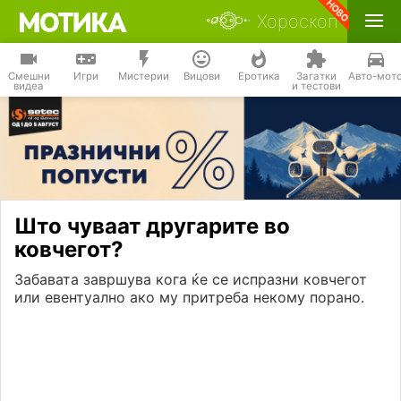
Хороскоп
Смешни
Игри
Мистерии
Вицови
Еротика
Загатки
Авто-мот
видеа
и тестови
Што чуваат другарите во
ковчегот?
Забавата завршува кога ќе се испразни ковчегот
или евентуално ако му притреба некому порано.