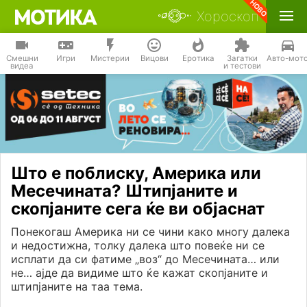
Хороскоп
Смешни
Игри
Мистерии
Вицови
Еротика
Загатки
Авто-мот
видеа
и тестови
Што е поблиску, Америка или
Месечината? Штипјаните и
скопјаните сега ќе ви објаснат
Понекогаш Америка ни се чини како многу далека
и недостижна, толку далека што повеќе ни се
исплати да си фатиме „воз“ до Месечината… или
не… ајде да видиме што ќе кажат скопјаните и
штипјаните на таа тема.