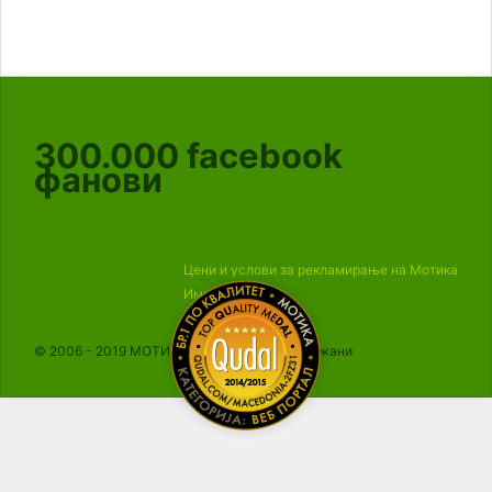
300.000
facebook
фанови
Цени и услови за рекламирање на Мотика
Импресум
© 2006 - 2019 МОТИКА, Сите права се задржани