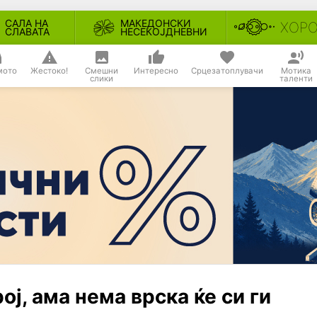
САЛА НА
МАКЕДОНСКИ
ХОР
СЛАВАТА
НЕСЕКОЈДНЕВНИ
мото
Жестоко!
Смешни
Интересно
Срцезатоплувачи
Мотика
слики
таленти
ј, ама нема врска ќе си ги