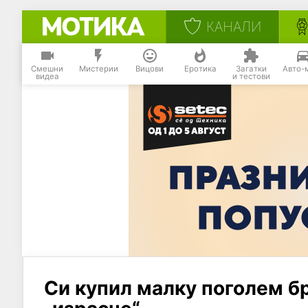
КАНАЛИ
Смешни
Мистерии
Вицови
Еротика
Загатки
Авто-
видеа
и тестови
Си купил малку поголем бро