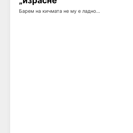
„израсне“
Барем на кичмата не му е ладно…