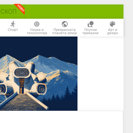
ОСКОП
Спорт
Наука и
Прекрасната
Поучни
Арт и
технологија
планета земја
приказни
дизајн