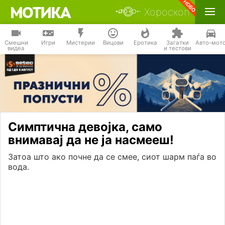
Хороскоп
Смешни
Игри
Мистерии
Вицови
Еротика
Загатки
Авто-мот
видеа
и тестови
Симптична девојка, само
внимавај да не ја насмееш!
Затоа што ако почне да се смее, сиот шарм паѓа во
вода.