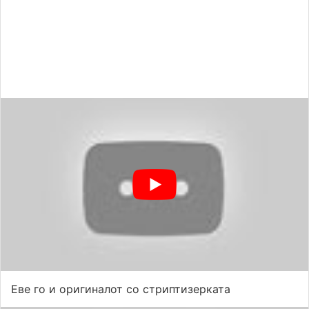
Еве го и оригиналот со стриптизерката