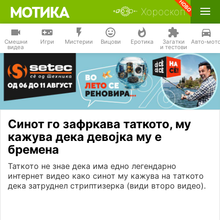
Хороскоп
Смешни
Игри
Мистерии
Вицови
Еротика
Загатки
Авто-мот
видеа
и тестови
Синот го зафркава таткото, му
кажува дека девојка му е
бремена
Таткото не знае дека има едно легендарно
интернет видео како синот му кажува на таткото
дека затруднел стриптизерка (види второ видео).