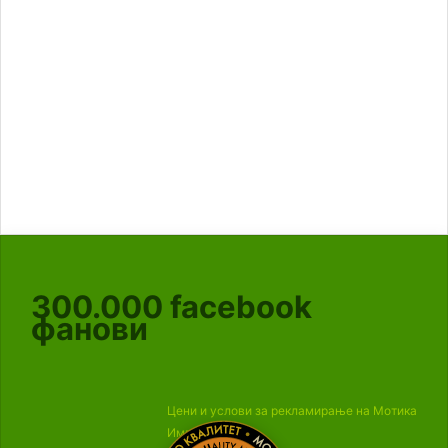
300.000
facebook
фанови
Цени и услови за рекламирање на Мотика
Импресум