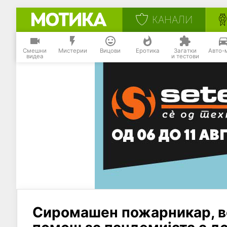
КАНАЛИ
Смешни
Мистерии
Вицови
Еротика
Загатки
Авто-
видеа
и тестови
Сиромашен пожарникар, во