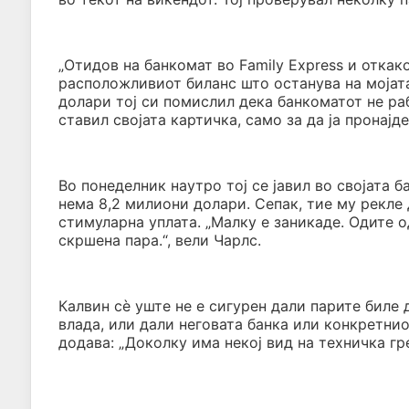
„Отидов на банкомат во Family Express и откак
расположливиот биланс што останува на мојата
долари тој си помислил дека банкоматот не раб
ставил својата картичка, само за да ја пронајде
Во понеделник наутро тој се јавил во својата 
нема 8,2 милиони долари. Сепак, тие му рекле
стимуларна уплата. „Малку е заникаде. Одите о
скршена пара.“, вели Чарлс.
Калвин сè уште не е сигурен дали парите биле
влада, или дали неговата банка или конкретни
додава: „Доколку има некој вид на техничка гр