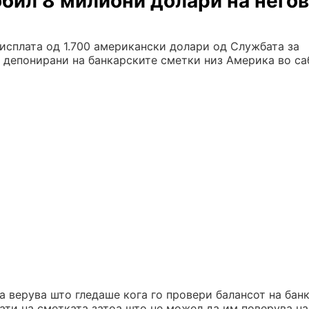
обил 8 милиони долари на негов
 исплата од 1.700 американски долари од Службата за
 депонирани на банкарските сметки низ Америка во са
 верува што гледаше кога го провери балансот на бан
пати на сметката затоа што не можел да им поверува на