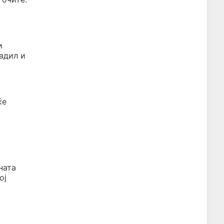
и
вадил и
ќе
ната
ој