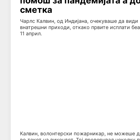
помош за пандемијата а д
сметка
Чарлс Калвин, од Индијана, очекуваше да види
внатрешни приходи, откако првите исплати беа
11 април.
Калвин, волонтерски пожарникар, не можеше да
во текот на викендот. Тој проверувал неколку 