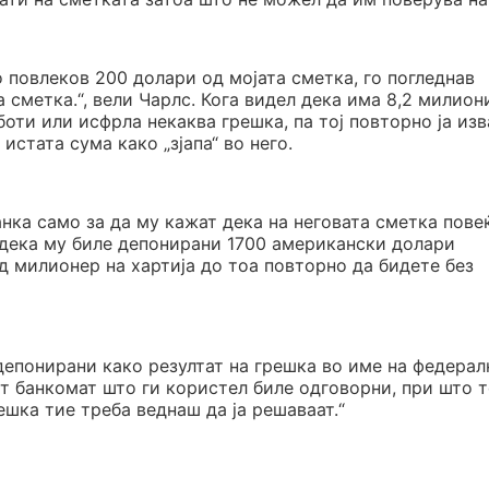
о повлеков 200 долари од мојата сметка, го погледнав
 сметка.“, вели Чарлс. Кога видел дека има 8,2 милион
оти или исфрла некаква грешка, па тој повторно ја из
 истата сума како „зјапа“ во него.
банка само за да му кажат дека на неговата сметка пове
 дека му биле депонирани 1700 американски долари
д милионер на хартија до тоа повторно да бидете без
 депонирани како резултат на грешка во име на федерал
от банкомат што ги користел биле одговорни, при што т
ешка тие треба веднаш да ја решаваат.“