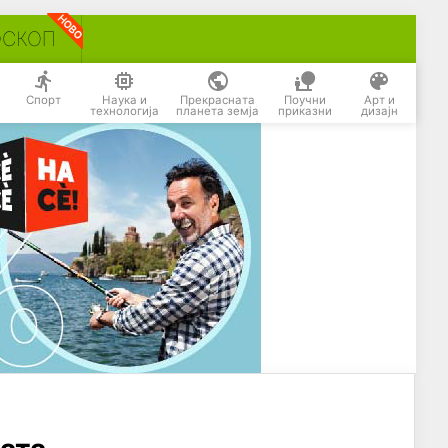
ОСКОП
Спорт
Наука и
Прекрасната
Поучни
Арт и
технологија
планета земја
приказни
дизајн