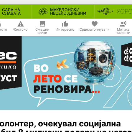
САЛА НА
МАКЕДОНСКИ
ХОР
СЛАВАТА
НЕСЕКОЈДНЕВНИ
мото
Жестоко!
Смешни
Интересно
Срцезатоплувачи
Мотика
слики
таленти
лонтер, очекувал социјална