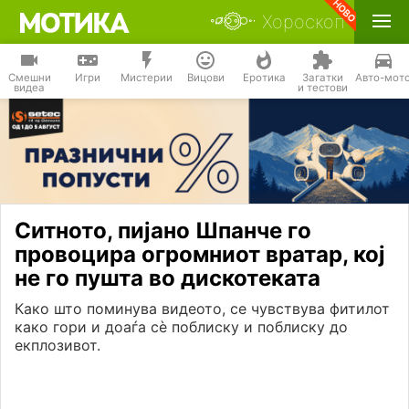
Хороскоп
Смешни
Игри
Мистерии
Вицови
Еротика
Загатки
Авто-мот
видеа
и тестови
Ситното, пијано Шпанче го
провоцира огромниот вратар, кој
не го пушта во дискотеката
Како што поминува видеото, се чувствува фитилот
како гори и доаѓа сѐ поблиску и поблиску до
екплозивот.