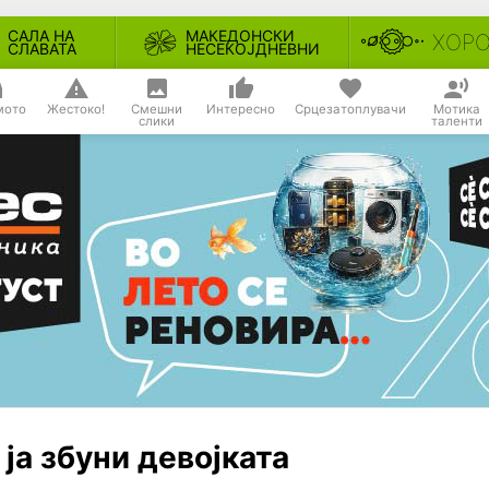
САЛА НА
МАКЕДОНСКИ
ХОР
СЛАВАТА
НЕСЕКОЈДНЕВНИ
мото
Жестоко!
Смешни
Интересно
Срцезатоплувачи
Мотика
слики
таленти
ја збуни девојката