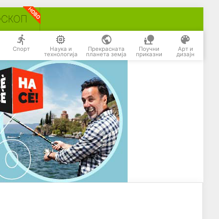
ОСКОП
Спорт
Наука и
Прекрасната
Поучни
Арт и
технологија
планета земја
приказни
дизајн