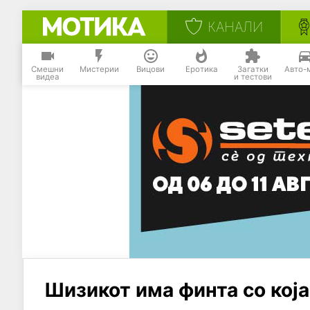
КАНАЛИ
Смешни
Мистерии
Вицови
Еротика
Загатки
Авто-
видеа
и тестови
Шизикот има финта со која 