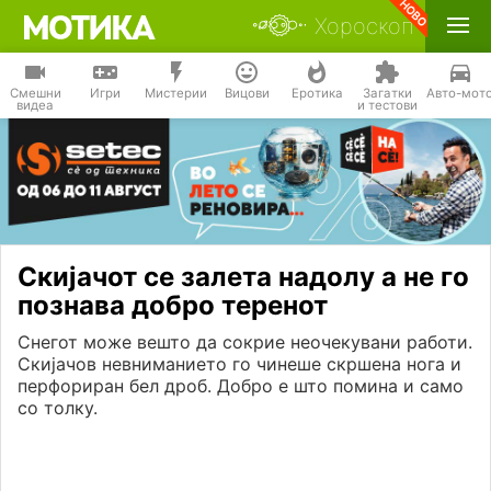
Хороскоп
Смешни
Игри
Мистерии
Вицови
Еротика
Загатки
Авто-мот
видеа
и тестови
Скијачот се залета надолу а не го
познава добро теренот
Снегот може вешто да сокрие неочекувани работи.
Скијачов невниманието го чинеше скршена нога и
перфориран бел дроб. Добро е што помина и само
со толку.