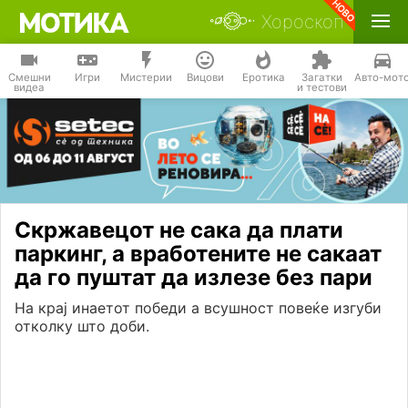
Хороскоп
Смешни
Игри
Мистерии
Вицови
Еротика
Загатки
Авто-мот
видеа
и тестови
Скржавецот не сака да плати
паркинг, а вработените не сакаат
да го пуштат да излезе без пари
На крај инаетот победи а всушност повеќе изгуби
отколку што доби.