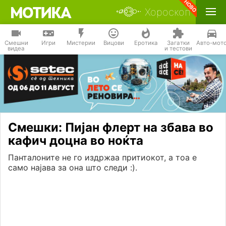
Хороскоп
Смешни
Игри
Мистерии
Вицови
Еротика
Загатки
Авто-мот
видеа
и тестови
Смешки: Пијан флерт на збава во
кафич доцна во ноќта
Панталоните не го издржаа притиокот, а тоа е
само најава за она што следи :).