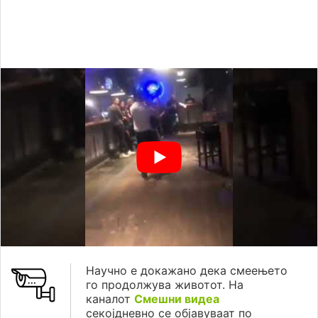
Научно е докажано дека смеењето
го продолжува животот. На
каналот
Смешни видеа
секојдневно се објавуваат по