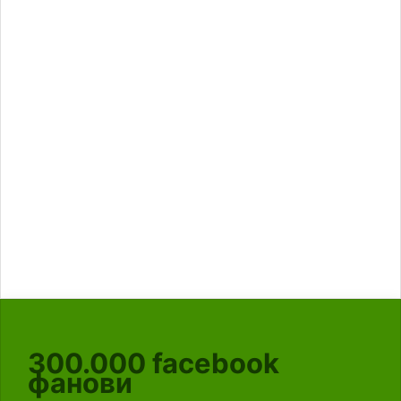
300.000
facebook
фанови