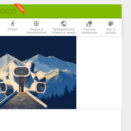
ОСКОП
Спорт
Наука и
Прекрасната
Поучни
Арт и
технологија
планета земја
приказни
дизајн