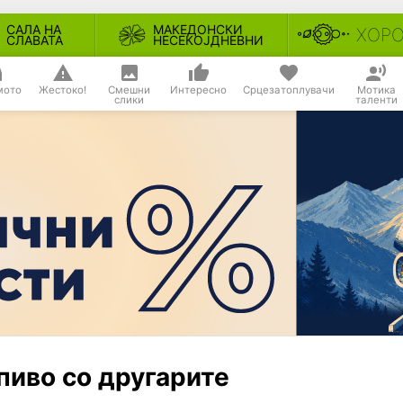
САЛА НА
МАКЕДОНСКИ
ХОР
СЛАВАТА
НЕСЕКОЈДНЕВНИ
мото
Жестоко!
Смешни
Интересно
Срцезатоплувачи
Мотика
слики
таленти
пиво со другарите