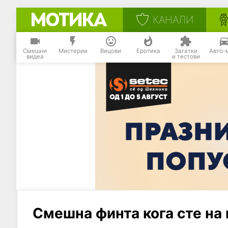
КАНАЛИ
Смешни
Мистерии
Вицови
Еротика
Загатки
Авто-
видеа
и тестови
Смешна финта кога сте на 