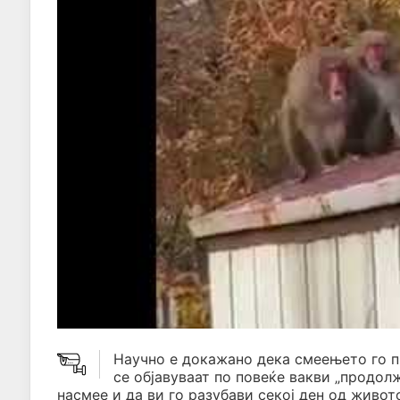
Научно е докажано дека смеењето го 
се објавуваат по повеќе вакви „продол
насмее и да ви го разубави секој ден од живото