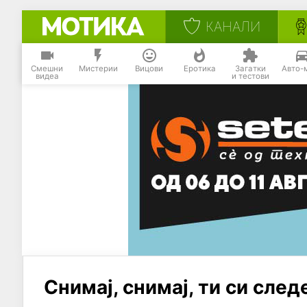
КАНАЛИ
Смешни
Мистерии
Вицови
Еротика
Загатки
Авто-
видеа
и тестови
Снимај, снимај, ти си след