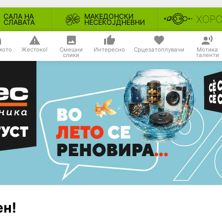
САЛА НА
МАКЕДОНСКИ
ХОР
СЛАВАТА
НЕСЕКОЈДНЕВНИ
мото
Жестоко!
Смешни
Интересно
Срцезатоплувачи
Мотика
слики
таленти
ен!