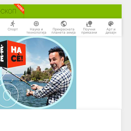
ОСКОП
Спорт
Наука и
Прекрасната
Поучни
Арт и
технологија
планета земја
приказни
дизајн