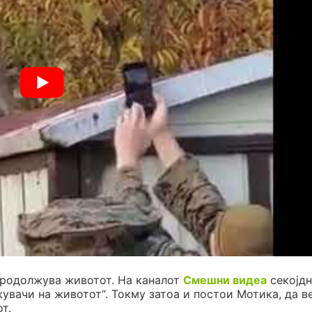
продолжува животот. На каналот
Смешни видеа
секојдн
жувачи на животот“. Токму затоа и постои Мотика, да в
т.