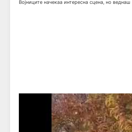
Војниците начекаа интересна сцена, но веднаш 