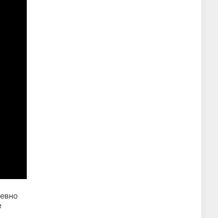
евно
е