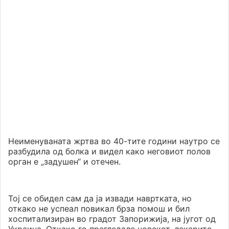
Неименуваната жртва во 40-тите години наутро се
разбудила од болка и видел како неговиот полов
орган е „задушен“ и отечен.
Тој се обидел сам да ја извади навртката, но
откако не успеал повикал брза помош и бил
хоспитализиран во градот Запорижија, на југот од