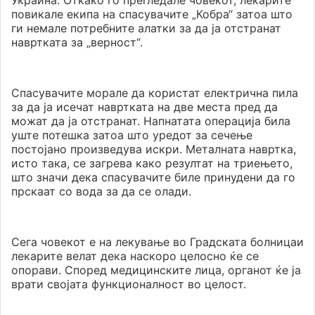
Украина. Откако го прегледале човекот, лекарите
повикале екипа на спасувачите „Кобра“ затоа што
ги немале потребните алатки за да ја отстранат
навртката за „верност“.
Спасувачите морале да користат електрична пила
за да ја исечат навртката на две места пред да
можат да ја отстранат. Напнатата операција била
уште потешка затоа што уредот за сечење
постојано произведува искри. Металната навртка,
исто така, се загрева како резултат на триењето,
што значи дека спасувачите биле принудени да го
прскаат со вода за да се олади.
Сега човекот е на лекување во Градската болницаи
лекарите велат дека наскоро целосно ќе се
опорави. Според медицинските лица, органот ќе ја
врати својата функционалност во целост.