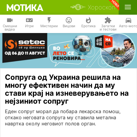
Хороскоп
Смешни
Игри
Мистерии
Вицови
Еротика
Загатки
Авто-мот
видеа
и тестови
Сопруга од Украина решила на
многу ефективен начин да му
стави крај на изневерувањето на
нејзиниот сопруг
Еден сопруг морал да побара лекарска помош,
откако неговата сопруга му ставила метална
навртка околу неговиот полов орган.