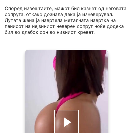
Според извештаите, мажот бил казнет од неговата
сопруга, откако дознала дека ја изневерувал.
Лутата жена ја навртела металната навртка на
пенисот на нејзиниот неверен сопруг ноќе додека
бил во длабок сон во нивниот кревет.