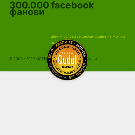
300.000
facebook
фанови
Цени и услови за рекламирање на Мотика
Импресум
© 2006 - 2019 МОТИКА, Сите права се задржани