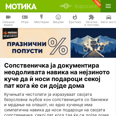
Хороскоп
Смешни
Игри
Мистерии
Вицови
Еротика
Загатки
Авто-мот
видеа
и тестови
Сопственичка ја документира
неодоливата навика на нејзиното
куче да ѝ носи подароци секој
пат кога ќе си дојде дома
Кучињата честопати ја изразуваат својата
безусловна љубов кон сопствениците со бакнежи
и мрдање на опашот, но едно кученце има
симпатична навика да носи подароци на својата
сопственичка, секој пат кога таа ќе си дојде дома.