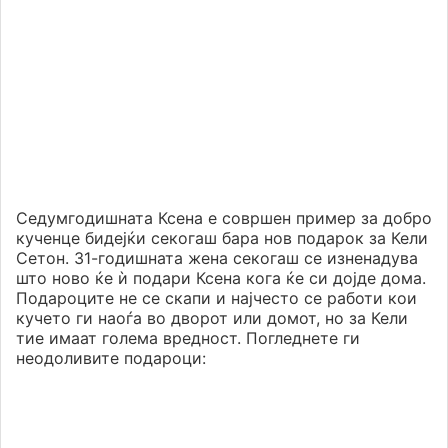
Седумгодишната Ксена е совршен пример за добро
кученце бидејќи секогаш бара нов подарок за Кели
Сетон. 31-годишната жена секогаш се изненадува
што ново ќе ѝ подари Ксена кога ќе си дојде дома.
Подароците не се скапи и најчесто се работи кои
кучето ги наоѓа во дворот или домот, но за Кели
тие имаат голема вредност. Погледнете ги
неодоливите подароци: