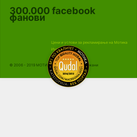
300.000
facebook
фанови
Цени и услови за рекламирање на Мотика
Импресум
© 2006 - 2019 МОТИКА, Сите права се задржани