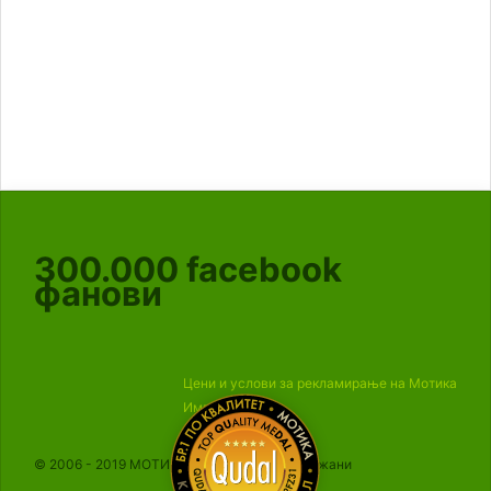
300.000
facebook
фанови
Цени и услови за рекламирање на Мотика
Импресум
© 2006 - 2019 МОТИКА, Сите права се задржани