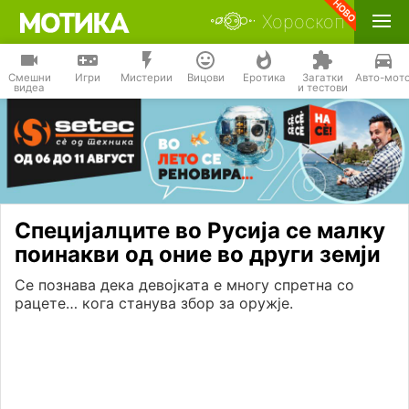
Хороскоп
Смешни
Игри
Мистерии
Вицови
Еротика
Загатки
Авто-мот
видеа
и тестови
Специјалците во Русија се малку
поинакви од оние во други земји
Се познава дека девојката е многу спретна со
рацете… кога станува збор за оружје.