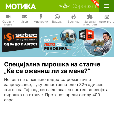
Хороскоп
Смешни
Игри
Мистерии
Вицови
Еротика
Загатки
Авто-мот
видеа
и тестови
Специјална пирошка на стапче
„Ќе се ожениш ли за мене?“
Не, ова не е некакво видео со романтично
запросување, туку едноставно еден 32-годишен
жител на Тајланд си најде златен прстен во својата
пирошка на стапче. Прстенот вреди околу 400
евра.