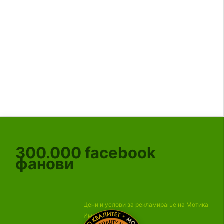
300.000
facebook
фанови
Цени и услови за рекламирање на Мотика
Импресум