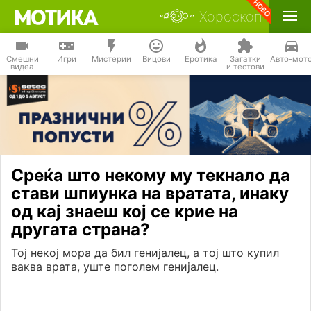
Хороскоп
Смешни
Игри
Мистерии
Вицови
Еротика
Загатки
Авто-мот
видеа
и тестови
Среќа што некому му текнало да
стави шпиунка на вратата, инаку
од кај знаеш кој се крие на
другата страна?
Тој некој мора да бил генијалец, а тој што купил
ваква врата, уште поголем генијалец.