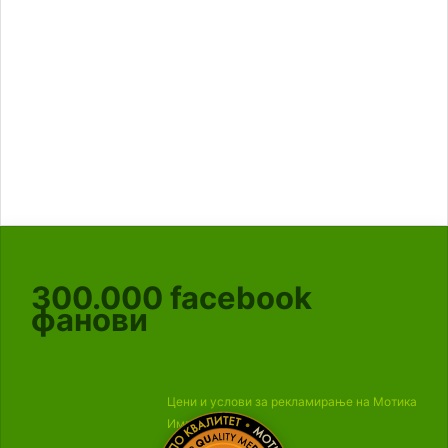
300.000
facebook
фанови
Цени и услови за рекламирање на Мотика
Импресум