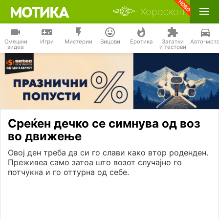
Хороскоп
Смешни
Игри
Мистерии
Вицови
Еротика
Загатки
Авто-мот
видеа
и тестови
Среќен дечко се симнува од воз
во движење
Овој ден треба да си го слави како втор роденден.
Преживеа само затоа што возот случајно го
потчукна и го оттурна од себе.