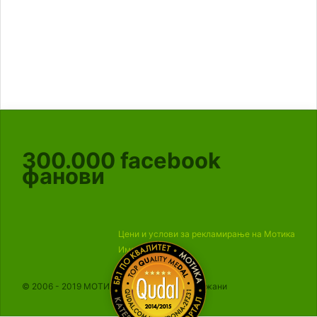
300.000
facebook
фанови
Цени и услови за рекламирање на Мотика
Импресум
© 2006 - 2019 МОТИКА, Сите права се задржани