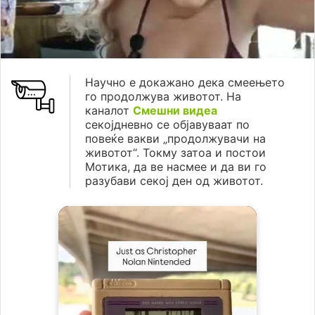
Научно е докажано дека смеењето
го продолжува животот. На
каналот
Смешни видеа
секојдневно се објавуваат по
повеќе вакви „продолжувачи на
животот“. Токму затоа и постои
Мотика, да ве насмее и да ви го
разубави секој ден од животот.