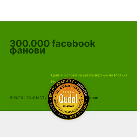
300.000
facebook
фанови
Цени и услови за рекламирање на Мотика
Импресум
© 2006 - 2019 МОТИКА, Сите права се задржани