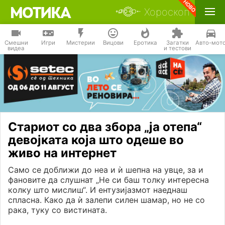
Хороскоп
Смешни
Игри
Мистерии
Вицови
Еротика
Загатки
Авто-мот
видеа
и тестови
Стариот со два збора „ја отепа“
девојката која што одеше во
живо на интернет
Само се доближи до неа и ѝ шепна на увце, за и
фановите да слушнат „Не си баш толку интересна
колку што мислиш“. И ентузијазмот наеднаш
спласна. Како да ѝ залепи силен шамар, но не со
рака, туку со вистината.