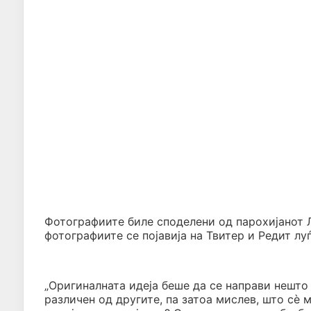
Фотографиите биле споделени од парохијанот Л
фотографиите се појавија на Твитер и Редит л
„Оригиналната идеја беше да се направи нешто 
различен од другите, па затоа мислев, што сè