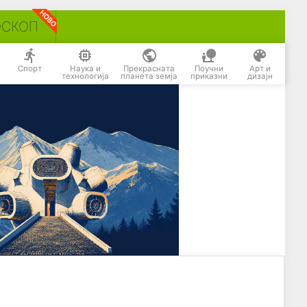
ОСКОП
Спорт
Наука и
Прекрасната
Поучни
Арт и
технологија
планета земја
приказни
дизајн