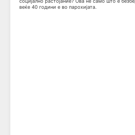
социјално растојание? Ова не само што е безбед
веќе 40 години е во парохијата.