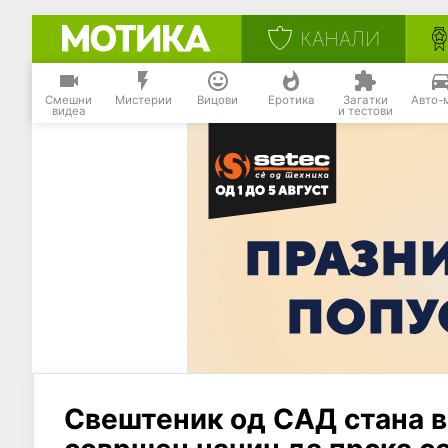
КАНАЛИ
Смешни
Мистерии
Вицови
Еротика
Загатки
Авто-
видеа
и тестови
Свештеник од САД стана в