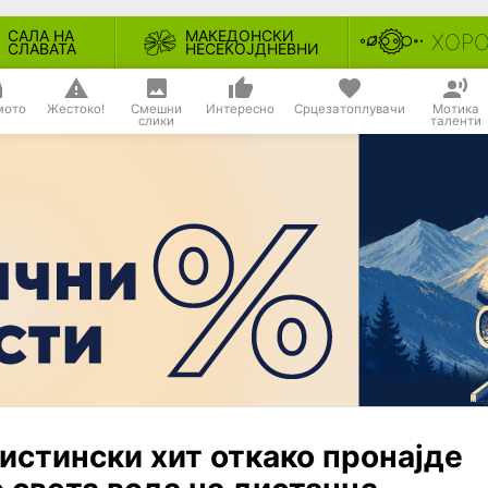
САЛА НА
МАКЕДОНСКИ
ХОР
СЛАВАТА
НЕСЕКОЈДНЕВНИ
мото
Жестоко!
Смешни
Интересно
Срцезатоплувачи
Мотика
слики
таленти
истински хит откако пронајде