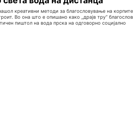
 света вода на дистанца
ашол креативни методи за благословување на корпите
троит. Во она што е опишано како „драјв тру“ благосло
тичен пиштол на вода прска на одговорно социјално