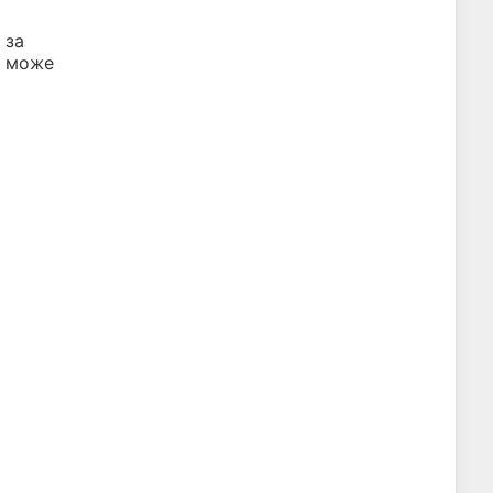
 за
в може