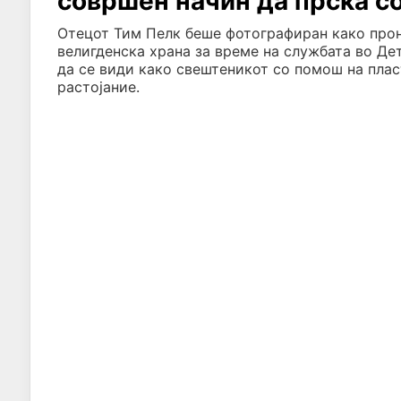
совршен начин да прска со
Отецот Тим Пелк беше фотографиран како прон
велигденска храна за време на службата во Де
да се види како свештеникот со помош на плас
растојание.