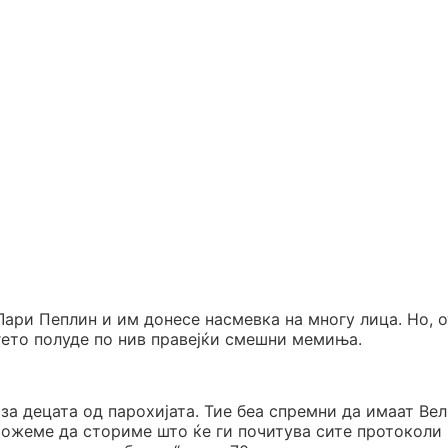
ари Пеплин и им донесе насмевка на многу лица. Но, 
уѓето полуде по нив правејќи смешни мемиња.
за децата од парохијата. Тие беа спремни да имаат Ве
 можеме да сториме што ќе ги почитува сите протоколи 