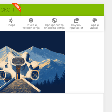
ОСКОП
Спорт
Наука и
Прекрасната
Поучни
Арт и
технологија
планета земја
приказни
дизајн