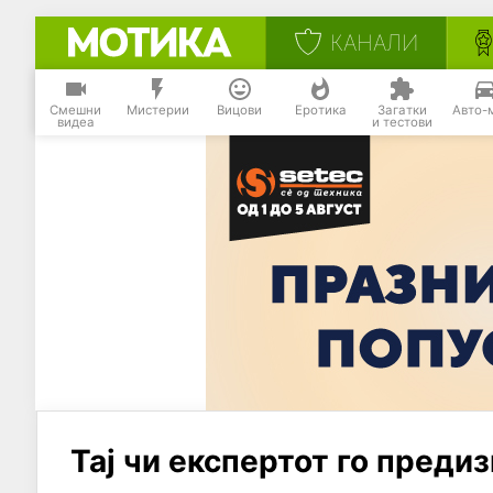
КАНАЛИ
Смешни
Мистерии
Вицови
Еротика
Загатки
Авто-
видеа
и тестови
Тај чи експертот го пред