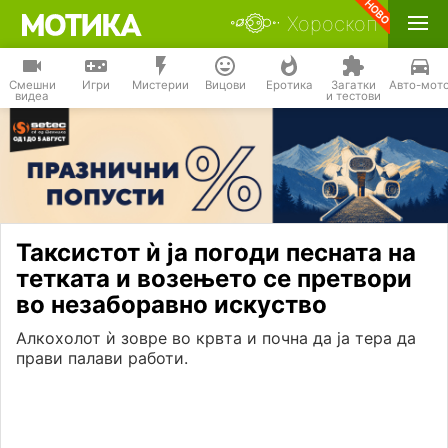
Хороскоп
Смешни
Игри
Мистерии
Вицови
Еротика
Загатки
Авто-мот
видеа
и тестови
Таксистот ѝ ја погоди песната на
тетката и возењето се претвори
во незаборавно искуство
Алкохолот ѝ зовре во крвта и почна да ја тера да
прави пaлaви работи.