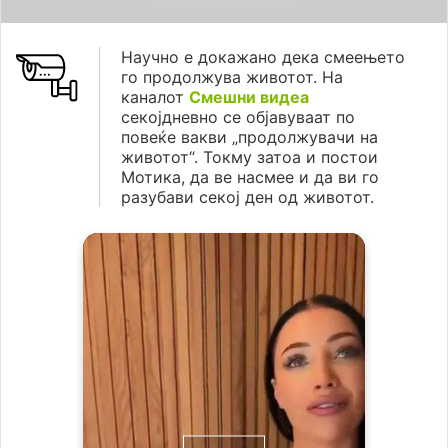
Научно е докажано дека смеењето
го продолжува животот. На
каналот
Смешни видеа
секојдневно се објавуваат по
повеќе вакви „продолжувачи на
животот“. Токму затоа и постои
Мотика, да ве насмее и да ви го
разубави секој ден од животот.