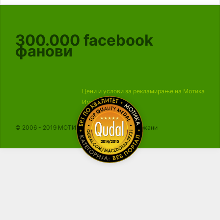
300.000
facebook
фанови
Цени и услови за рекламирање на Мотика
Импресум
© 2006 - 2019 МОТИКА, Сите права се задржани