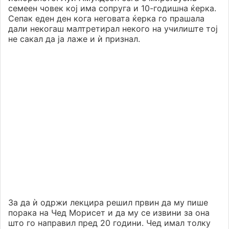
семеен човек кој има сопруга и 10-годишна ќерка.
Сепак еден ден кога неговата ќерка го прашала
дали некогаш малтретирал некого на училиште тој
не сакал да ја лаже и ѝ признал.
За да ѝ одржи лекцира решил првин да му пише
порака на Чед Морисет и да му се извини за она
што го направил пред 20 години. Чед имал толку