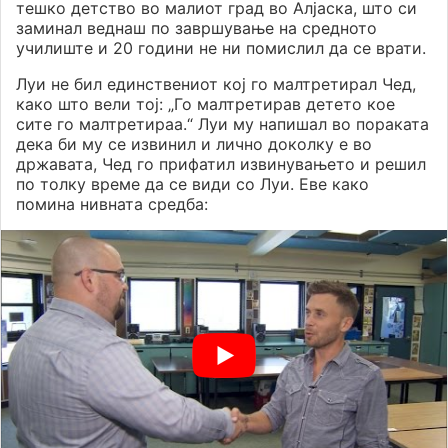
тешко детство во малиот град во Алјаска, што си
заминал веднаш по завршување на средното
училиште и 20 години не ни помислил да се врати.
Луи не бил единствениот кој го малтретирал Чед,
како што вели тој: „Го малтретирав детето кое
сите го малтретираа.“ Луи му напишал во пораката
дека би му се извинил и лично доколку е во
државата, Чед го прифатил извинувањето и решил
по толку време да се види со Луи. Еве како
помина нивната средба: