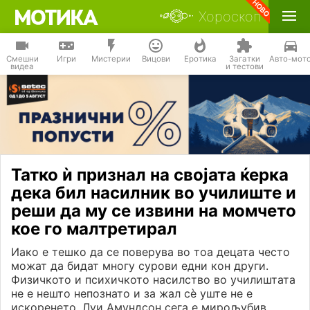
Хороскоп
Смешни
Игри
Мистерии
Вицови
Еротика
Загатки
Авто-мот
видеа
и тестови
Татко ѝ признал на својата ќерка
дека бил насилник во училиште и
реши да му се извини на момчето
кое го малтретирал
Иако е тешко да се поверува во тоа децата често
можат да бидат многу сурови едни кон други.
Физичкото и психичкото насилство во училиштата
не е нешто непознато и за жал сѐ уште не е
искоренето. Луи Амундсон сега е мирољубив