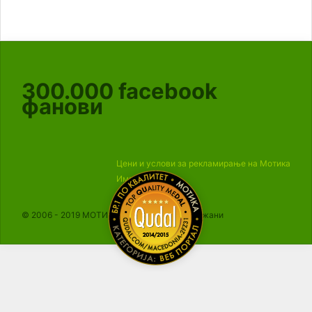
300.000
facebook
фанови
Цени и услови за рекламирање на Мотика
Импресум
© 2006 - 2019 МОТИКА, Сите права се задржани