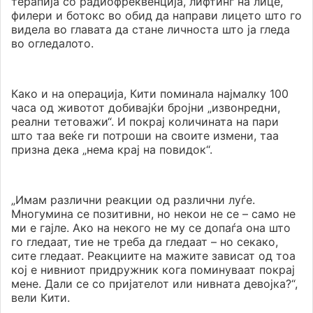
терапија со радиофреквенција, лифтинг на лице,
филери и ботокс во обид да направи лицето што го
видела во главата да стане личноста што ја гледа
во огледалото.
Како и на операција, Кити поминала најмалку 100
часа од животот добивајќи бројни „извонредни,
реални тетоважи“. И покрај количината на пари
што таа веќе ги потроши на своите измени, таа
призна дека „нема крај на повидок“.
„Имам различни реакции од различни луѓе.
Многумина се позитивни, но некои не се – само не
ми е гајле. Ако на некого не му се допаѓа она што
го гледаат, тие не треба да гледаат – но секако,
сите гледаат. Реакциите на мажите зависат од тоа
кој е нивниот придружник кога поминуваат покрај
мене. Дали се со пријателот или нивната девојка?“,
вели Кити.