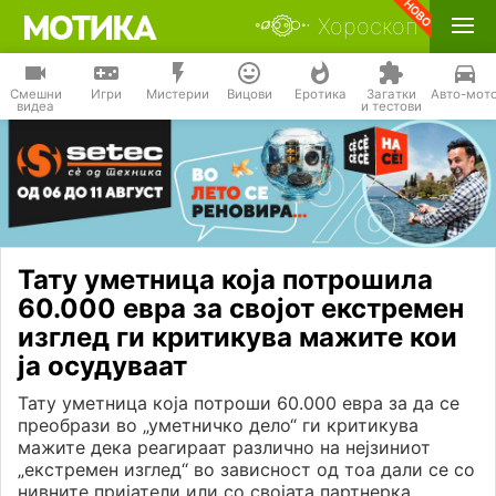
Хороскоп
Смешни
Игри
Мистерии
Вицови
Еротика
Загатки
Авто-мот
видеа
и тестови
Тату уметница која потрошила
60.000 евра за својот екстремен
изглед ги критикува мажите кои
ја осудуваат
Тату уметница која потроши 60.000 евра за да се
преобрази во „уметничко дело“ ги критикува
мажите дека реагираат различно на нејзиниот
„екстремен изглед“ во зависност од тоа дали се со
нивните пријатели или со својата партнерка.