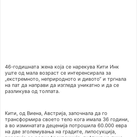
46-годишната жена која се нарекува Кити Инк
уште од мала возраст се интеренсирала за
„екстремното, неприродното и дивото“ и тргнала
на пат да направи да изгледа уникатно и да се
разликува од толпата.
Кити, од Виена, Австрија, започнала да го
трансформира своето тело кога имала 36 години,
а во изминатата деценија потрошила 60.000 евра
на две зголемувања на градите, липосукција,