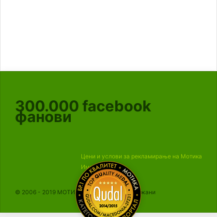
300.000
facebook
фанови
Цени и услови за рекламирање на Мотика
Импресум
© 2006 - 2019 МОТИКА, Сите права се задржани