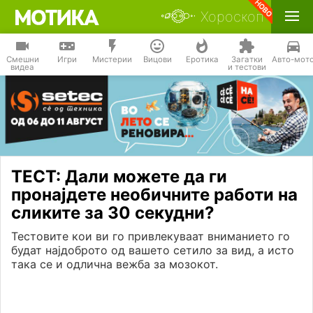
Хороскоп
Смешни
Игри
Мистерии
Вицови
Еротика
Загатки
Авто-мот
видеа
и тестови
ТЕСТ: Дали можете да ги
пронајдете необичните работи на
сликите за 30 секудни?
Тестовите кои ви го привлекуваат вниманието го
будат најдоброто од вашето сетило за вид, а исто
така се и одлична вежба за мозокот.