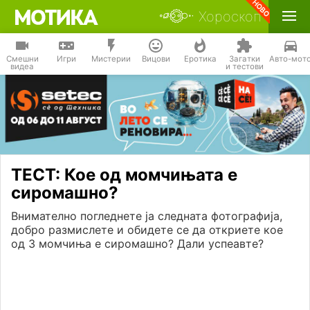
Хороскоп
Смешни
Игри
Мистерии
Вицови
Еротика
Загатки
Авто-мот
видеа
и тестови
ТЕСТ: Кое од момчињата е
сиромашно?
Внимателно погледнете ја следната фотографија,
добро размислете и обидете се да откриете кое
од 3 момчиња е сиромашно? Дали успеавте?