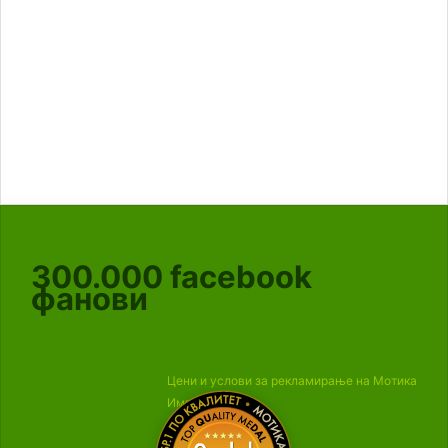
300.000
facebook
фанови
Цени и услови за рекламирање на Мотика
Импресум