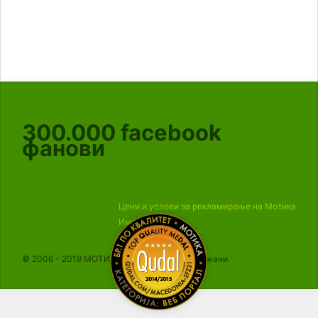
300.000
facebook
фанови
Цени и услови за рекламирање на Мотика
Импресум
© 2006 - 2019 МОТИКА, Сите права се задржани