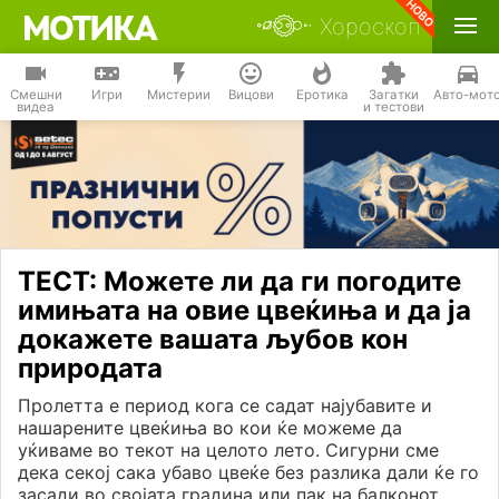
Хороскоп
Смешни
Игри
Мистерии
Вицови
Еротика
Загатки
Авто-мот
видеа
и тестови
ТЕСТ: Можете ли да ги погодите
имињата на овие цвеќиња и да ја
докажете вашата љубов кон
природата
Пролетта е период кога се садат најубавите и
нашарените цвеќиња во кои ќе можеме да
уќиваме во текот на целото лето. Сигурни сме
дека секој сака убаво цвеќе без разлика дали ќе го
засади во својата градина или пак на балконот.