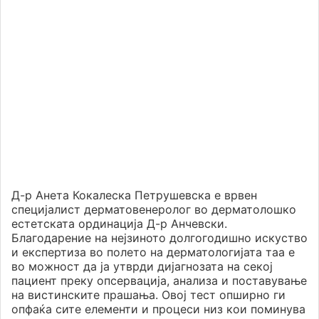
Д-р Анета Кокалеска Петрушевска е врвен
специјалист дерматовенеролог во дерматолошко
естетската ординација Д-р Анчевски.
Благодарение на нејзиното долгогодишно искуство
и експертиза во полето на дерматологијата таа е
во можност да ја утврди дијагнозата на секој
пациент преку опсервација, анализа и поставување
на вистинските прашања. Овој тест опширно ги
опфаќа сите елементи и процеси низ кои поминува