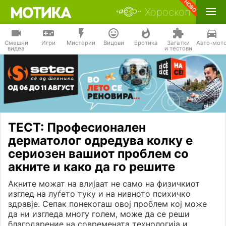
Хороскоп
Смешни
Игри
Мистерии
Вицови
Еротика
Загатки
Авто-мот
видеа
и тестови
ТЕСТ: Професионален
дерматолог одредува колку е
сериозен вашиот проблем со
акните и како да го решите
Акните можат на влијаат не само на физичкиот
изглед на луѓето туку и на нивното психичко
здравје. Сепак понекогаш овој проблем кој може
да ни изгледа многу голем, може да се реши
благодарение на современата технологија и