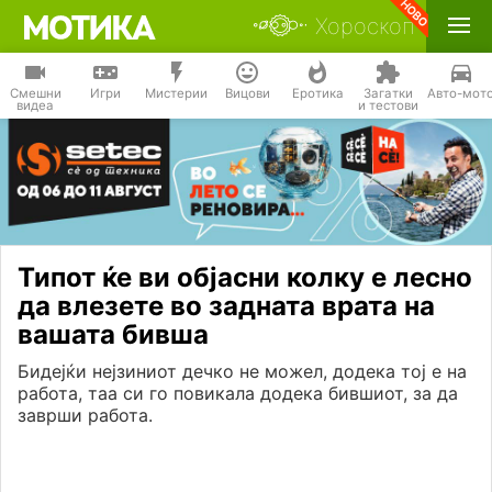
Хороскоп
Смешни
Игри
Мистерии
Вицови
Еротика
Загатки
Авто-мот
видеа
и тестови
Типот ќе ви објасни колку е лесно
да влезете во задната врата на
вашата бивша
Бидејќи нејзиниот дечко не можел, додека тој е на
работа, таа си го повикала додека бившиот, за да
заврши работа.