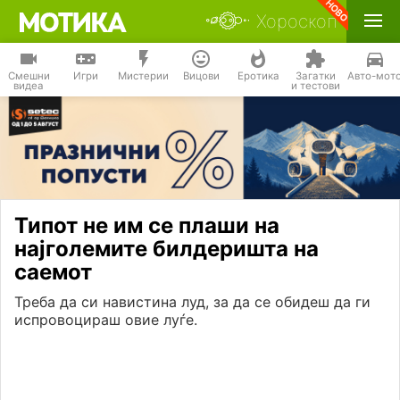
Хороскоп
Смешни
Игри
Мистерии
Вицови
Еротика
Загатки
Авто-мот
видеа
и тестови
Типот не им се плаши на
најголемите билдеришта на
саемот
Треба да си навистина луд, за да се обидеш да ги
испровоцираш овие луѓе.