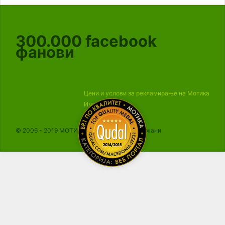
300.000
facebook
фанови
Цени и услови за рекламирање на Мотика
Импресум
© 2006 - 2019 МОТИКА, Сите права се задржани