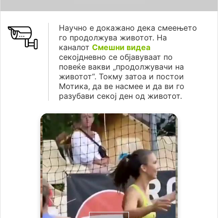
Научно е докажано дека смеењето
го продолжува животот. На
каналот
Смешни видеа
секојдневно се објавуваат по
повеќе вакви „продолжувачи на
животот“. Токму затоа и постои
Мотика, да ве насмее и да ви го
разубави секој ден од животот.