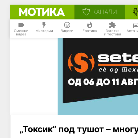
КАНАЛИ
Смешни
Мистерии
Вицови
Еротика
Загатки
Авто-
видеа
и тестови
„Токсик“ под тушот – многу