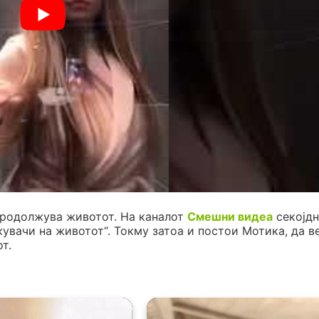
продолжува животот. На каналот
Смешни видеа
секојдн
жувачи на животот“. Токму затоа и постои Мотика, да в
т.