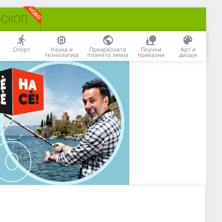
ОСКОП
Спорт
Наука и
Прекрасната
Поучни
Арт и
технологија
планета земја
приказни
дизајн