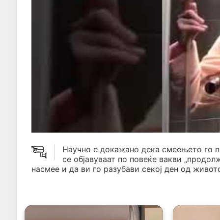
Научно е докажано дека смеењето го 
се објавуваат по повеќе вакви „продол
насмее и да ви го разубави секој ден од живото