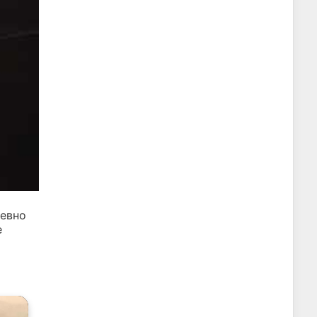
евно
е