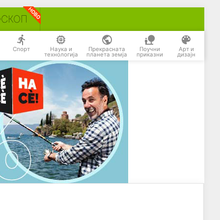
ОСКОП
Спорт
Наука и
Прекрасната
Поучни
Арт и
технологија
планета земја
приказни
дизајн