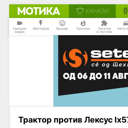
КАНАЛИ
Смешни
Мистерии
Вицови
Еротика
Загатки
Авто-
видеа
и тестови
Трактор против Лексус lx