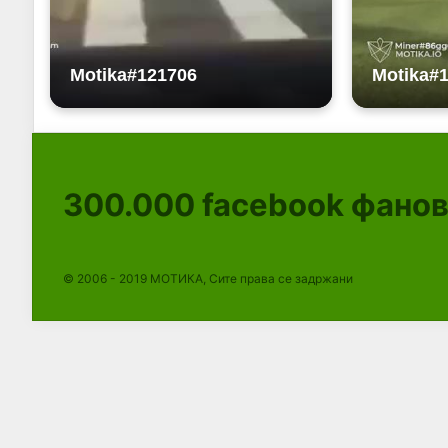
300.000
facebook фано
© 2006 - 2019 МОТИКА, Сите права се задржани