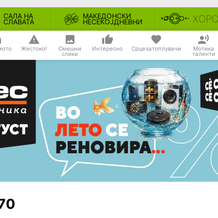
САЛА НА
МАКЕДОНСКИ
ХОР
СЛАВАТА
НЕСЕКОЈДНЕВНИ
мото
Жестоко!
Смешни
Интересно
Срцезатоплувачи
Мотика
слики
таленти
570