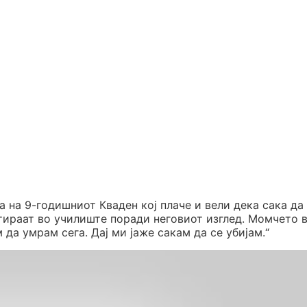
 на 9-годишниот Кваден кој плаче и вели дека сака да 
тираат во училиште поради неговиот изглед. Момчето 
 да умрам сега. Дај ми јаже сакам да се убијам.“