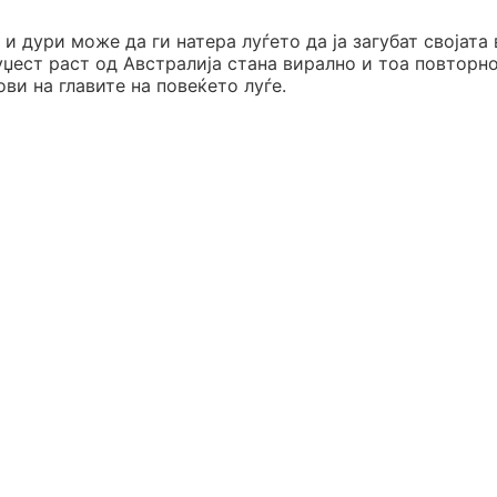
и дури може да ги натера луѓето да ја загубат својата 
џест раст од Австралија стана вирално и тоа повторно
ви на главите на повеќето луѓе.