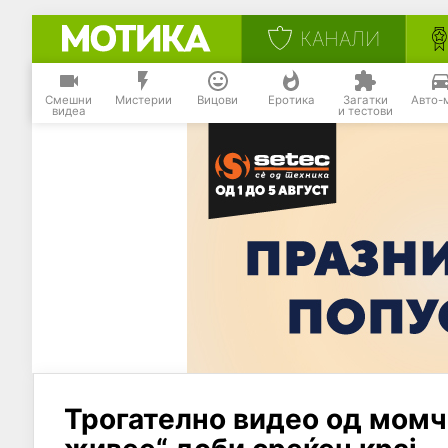
КАНАЛИ
Смешни
Мистерии
Вицови
Еротика
Загатки
Авто-
видеа
и тестови
Трогателно видео од момче