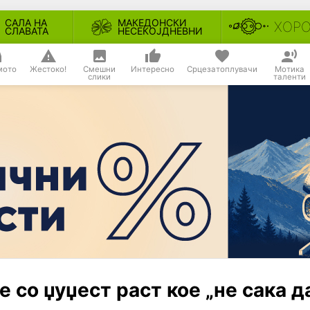
САЛА НА
МАКЕДОНСКИ
ХОР
СЛАВАТА
НЕСЕКОЈДНЕВНИ
мото
Жестоко!
Смешни
Интересно
Срцезатоплувачи
Мотика
слики
таленти
 со џуџест раст кое „не сака д