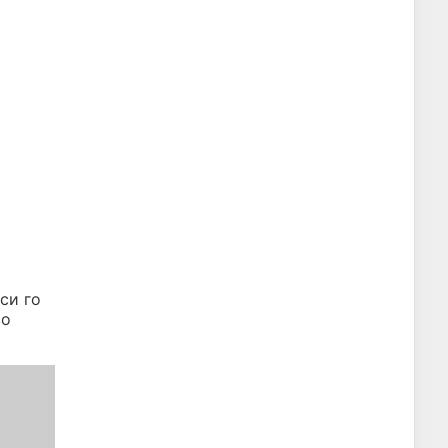
си го
во