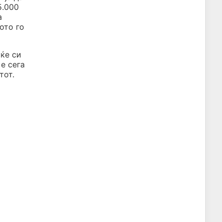
5.000
а
ото го
 ќе си
е сега
тот.