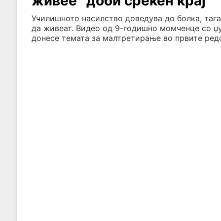
живее“ доби среќен крај
Училишното насилство доведува до болка, тага 
да живеат. Видео од 9-годишно момченце со џу
донесе темата за малтретирање во првите редо