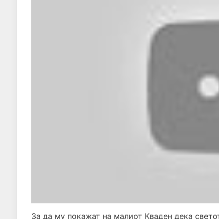
За да му покажат на малиот Кваден дека свето