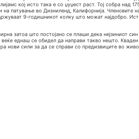
ијамс кој исто така е со џуџест раст. Тој собра над 17
и на патување во Дизниленд, Калифорнија. Членовите н
држуваат 9-годишникот колку што можат најдобро. Ист
ирна затоа што постојано се плаши дека нејзиниот син
ј веќе еднаш се обидел да направи такво нешто. Кваден 
ра нови сили за да се справи со предизвиците во живо