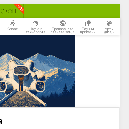
ОСКОП
Спорт
Наука и
Прекрасната
Поучни
Арт и
технологија
планета земја
приказни
дизајн
а