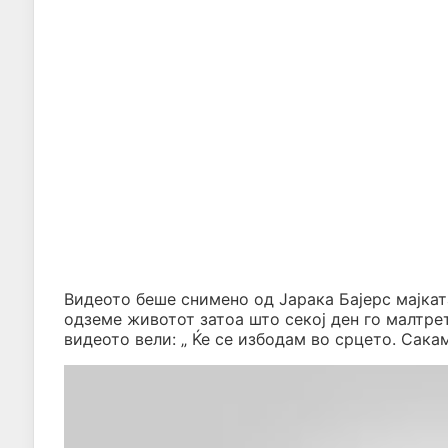
Видеото беше снимено од Јарака Бајерс мајката
одземе животот затоа што секој ден го малтре
видеото вели: „ Ќе се избодам во срцето. Сакам