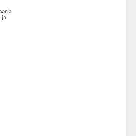
волја
 ја