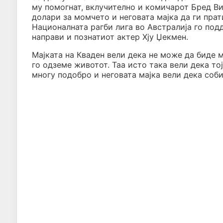
му помогнат, вклучително и комичарот Бред Вил
долари за момчето и неговата мајка да ги прат
Националната рагби лига во Австралија го под
направи и познатиот актер Хју Џекмен.
Мајката на Кваден вели дека не може да биде м
го одземе животот. Таа исто така вели дека то
многу подобро и неговата мајка вели дека соби