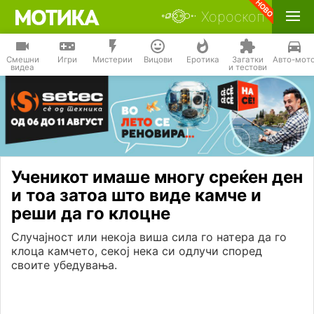
Хороскоп
Смешни
Игри
Мистерии
Вицови
Еротика
Загатки
Авто-мот
видеа
и тестови
Ученикот имаше многу среќен ден
и тоа затоа што виде камче и
реши да го клоцне
Случајност или некоја виша сила го натера да го
клоца камчето, секој нека си одлучи според
своите убедувања.