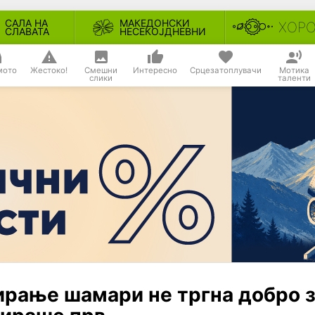
САЛА НА
МАКЕДОНСКИ
ХОР
СЛАВАТА
НЕСЕКОЈДНЕВНИ
мото
Жестоко!
Смешни
Интересно
Срцезатоплувачи
Мотика
слики
таленти
ирање шамари не тргна добро 