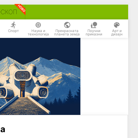
ОСКОП
Спорт
Наука и
Прекрасната
Поучни
Арт и
технологија
планета земја
приказни
дизајн
за