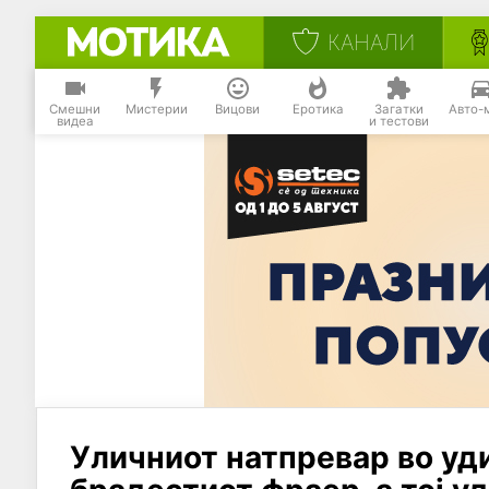
КАНАЛИ
Смешни
Мистерии
Вицови
Еротика
Загатки
Авто-
видеа
и тестови
Уличниот натпревар во уд