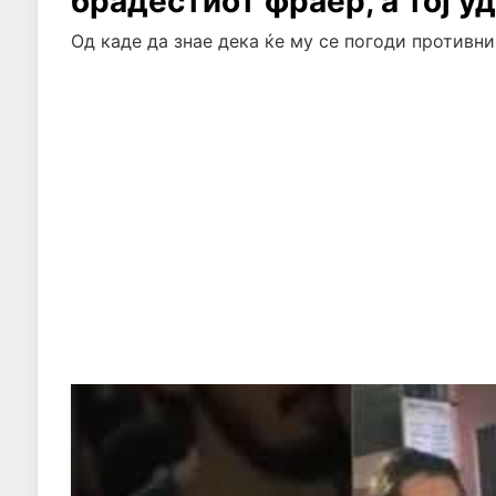
брадестиот фраер, а тој у
Од каде да знае дека ќе му се погоди противник