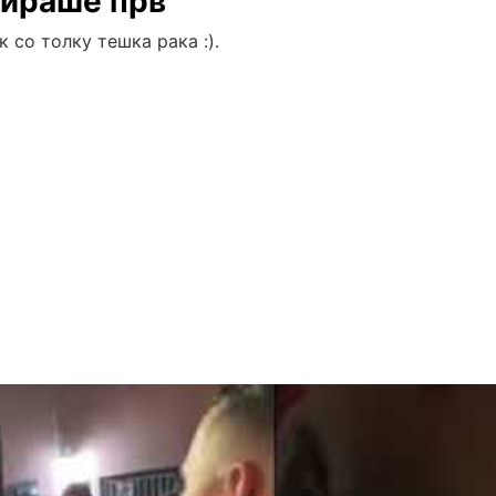
дираше прв
 со толку тешка рака :).