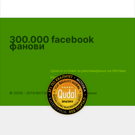
300.000
facebook
фанови
Цени и услови за рекламирање на Мотика
Импресум
© 2006 - 2019 МОТИКА, Сите права се задржани