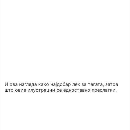
И ова изгледа како најдобар лек за тагата, затоа
што овие илустрации се едноставно преслатки.