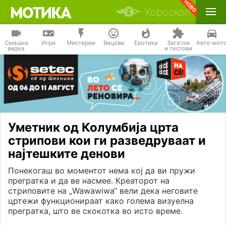
Хороскоп
Смешни
Игри
Мистерии
Вицови
Еротика
Загатки
Авто-мот
видеа
и тестови
Уметник од Колумбија црта
стрипови кои ги разведруваат и
најтешките денови
Понекогаш во моментот нема кој да ви пружи
прегратка и да ве насмее. Креаторот на
стриповите на „Wawawiwa“ вели дека неговите
цртежи функционираат како голема визуелна
прегратка, што ве скокотка во исто време.