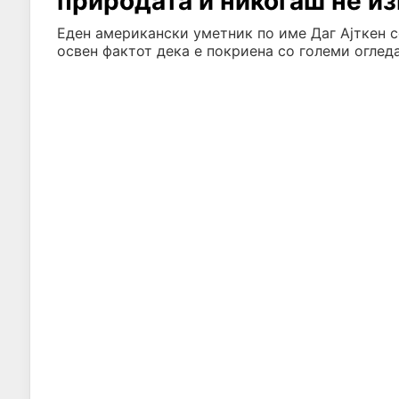
природата и никогаш не из
Еден американски уметник по име Даг Ајткен с
освен фактот дека е покриена со големи огледа