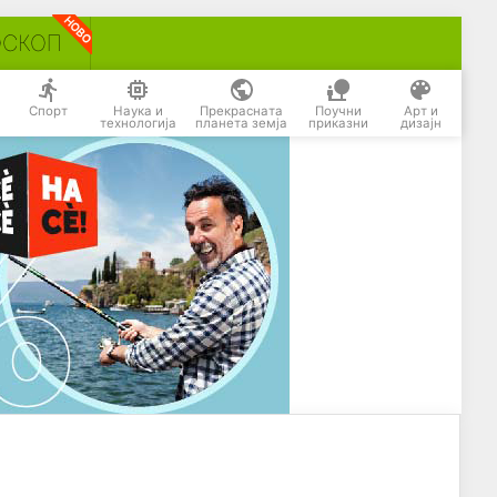
ОСКОП
Спорт
Наука и
Прекрасната
Поучни
Арт и
технологија
планета земја
приказни
дизајн