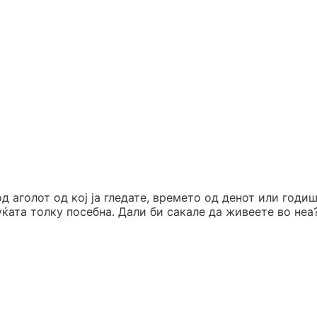
д аголот од кој ја гледате, времето од денот или годи
уќата толку посебна. Дали би сакале да живеете во неа