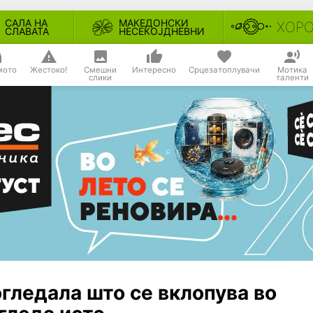
САЛА НА
МАКЕДОНСКИ
ХОР
СЛАВАТА
НЕСЕКОЈДНЕВНИ
мото
Жестоко!
Смешни
Интересно
Срцезатоплувачи
Мотика
слики
таленти
гледала што се вклопува во