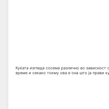
Куќата изгледа сосема различно во зависност о
време и секако токму ова е она што ја прави к