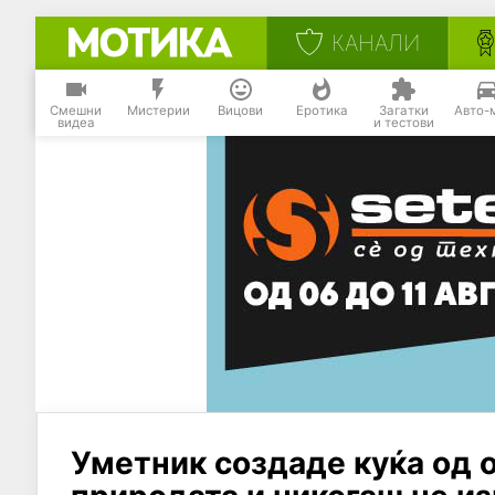
КАНАЛИ
Смешни
Мистерии
Вицови
Еротика
Загатки
Авто-
видеа
и тестови
Уметник создаде куќа од о