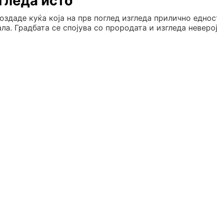
гледа исто
оздаде куќа која на прв поглед изгледа прилично едно
ла. Градбата се спојува со прородата и изгледа неверој