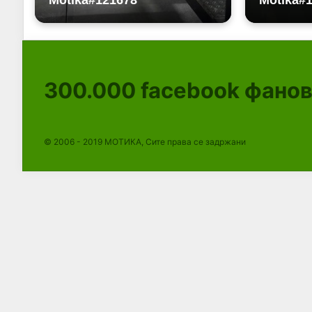
300.000
facebook фано
© 2006 - 2019 МОТИКА, Сите права се задржани