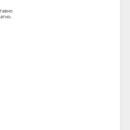
ставно
атно.