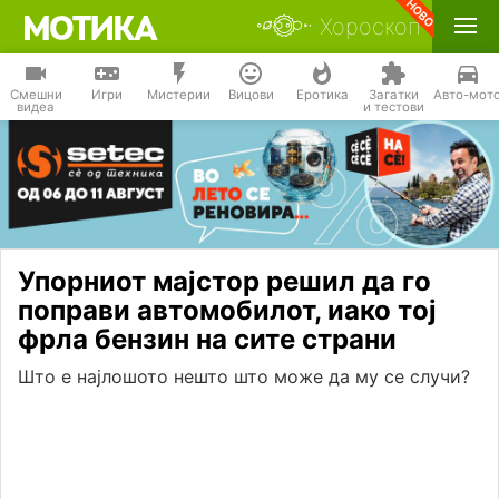
Хороскоп
Смешни
Игри
Мистерии
Вицови
Еротика
Загатки
Авто-мот
видеа
и тестови
Упорниот мајстор решил да го
поправи автомобилот, иако тој
фрла бензин на сите страни
Што е најлошото нешто што може да му се случи?