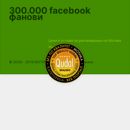
300.000
facebook
фанови
Цени и услови за рекламирање на Мотика
Импресум
© 2006 - 2019 МОТИКА, Сите права се задржани