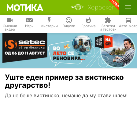
Хороскоп
Смешни
Игри
Мистерии
Вицови
Еротика
Загатки
Авто-мот
видеа
и тестови
Уште еден пример за вистинско
другарство!
Да не беше вистинско, немаше да му стави шлем!