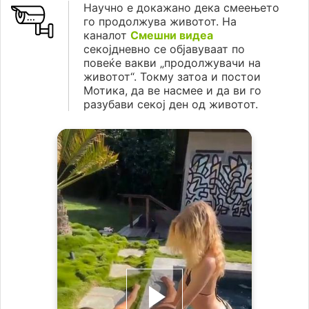
Научно е докажано дека смеењето
го продолжува животот. На
каналот
Смешни видеа
секојдневно се објавуваат по
повеќе вакви „продолжувачи на
животот“. Токму затоа и постои
Мотика, да ве насмее и да ви го
разубави секој ден од животот.