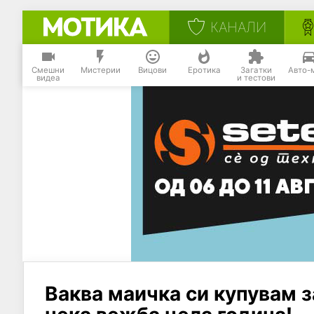
КАНАЛИ
Смешни
Мистерии
Вицови
Еротика
Загатки
Авто-
видеа
и тестови
Ваква маичка си купувам з