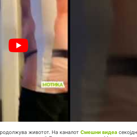
продолжува животот. На каналот
Смешни видеа
секојдн