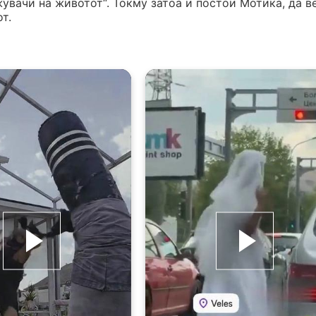
жувачи на животот“. Токму затоа и постои Мотика, да в
т.