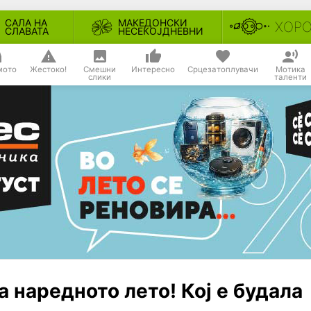
САЛА НА
МАКЕДОНСКИ
ХОР
СЛАВАТА
НЕСЕКОЈДНЕВНИ
мото
Жестоко!
Смешни
Интересно
Срцезатоплувачи
Мотика
слики
таленти
а наредното лето! Кој е будала