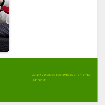
Цени и услови за рекламирање на Мотика
Импресум