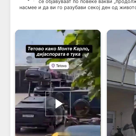
се објавуваат по повеќе вакви „продол
насмее и да ви го разубави секој ден од живото