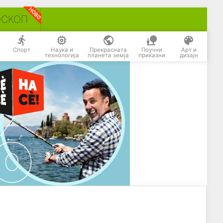
ОСКОП
Спорт
Наука и
Прекрасната
Поучни
Арт и
технологија
планета земја
приказни
дизајн