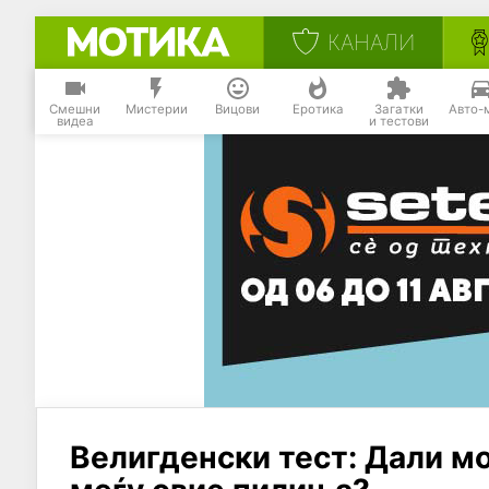
КАНАЛИ
Смешни
Мистерии
Вицови
Еротика
Загатки
Авто-
видеа
и тестови
Велигденски тест: Дали мо