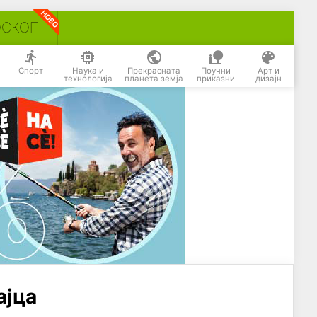
ОСКОП
Спорт
Наука и
Прекрасната
Поучни
Арт и
технологија
планета земја
приказни
дизајн
ајца