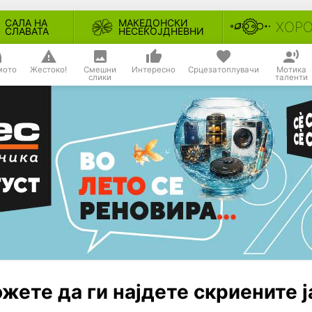
САЛА НА
МАКЕДОНСКИ
ХОР
СЛАВАТА
НЕСЕКОЈДНЕВНИ
мото
Жестоко!
Смешни
Интересно
Срцезатоплувачи
Мотика
слики
таленти
жете да ги најдете скриените ј