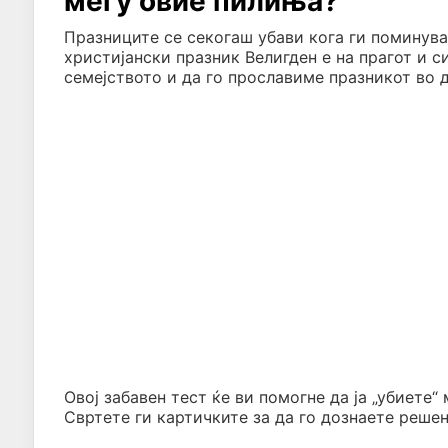
меѓу овие пилиња?
Празниците се секогаш убави кога ги поминува
христијански празник Велигден е на прагот и с
семејството и да го прославиме празникот во 
Овој забавен тест ќе ви помогне да ја „убиете“
Свртете ги картичките за да го дознаете реше