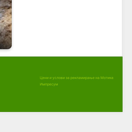
Цени и услови за рекламирање на Мотика
Импресум