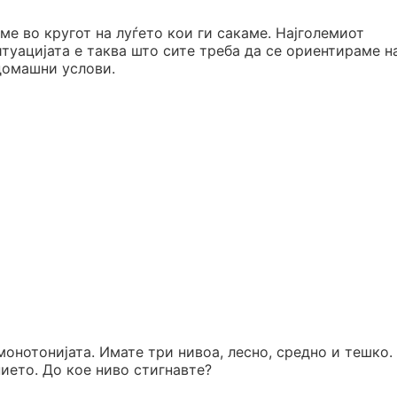
ме во кругот на луѓето кои ги сакаме. Најголемиот
итуацијата е таква што сите треба да се ориентираме н
домашни услови.
 монотонијата. Имате три нивоа, лесно, средно и тешко.
нието. До кое ниво стигнавте?