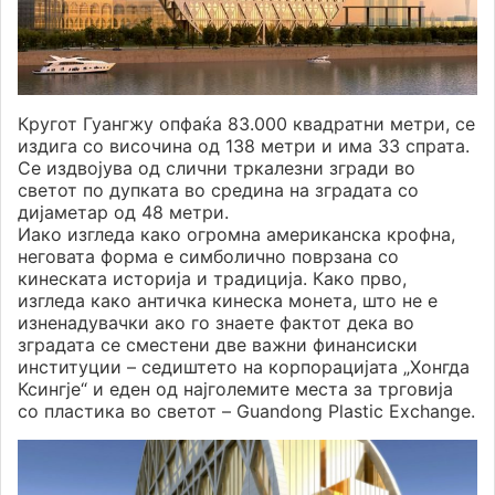
Кругот Гуангжу опфаќа 83.000 квадратни метри, се
издига со височина од 138 метри и има 33 спрата.
Се издвојува од слични тркалезни згради во
светот по дупката во средина на зградата со
дијаметар од 48 метри.
Иако изгледа како огромна американска крофна,
неговата форма е симболично поврзана со
кинеската историја и традиција. Како прво,
изгледа како античка кинеска монета, што не е
изненадувачки ако го знаете фактот дека во
зградата се сместени две важни финансиски
институции – седиштето на корпорацијата „Хонгда
Ксингје“ и еден од најголемите места за трговија
со пластика во светот – Guandong Plastic Exchange.