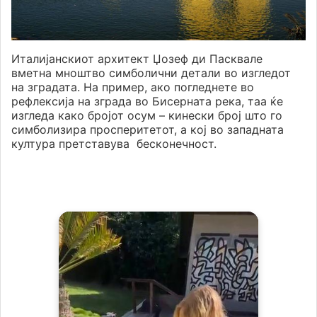
Италијанскиот архитект Џозеф ди Пасквале
вметна мноштво симболични детали во изгледот
на зградата. На пример, ако погледнете во
рефлексија на зграда во Бисерната река, таа ќе
изгледа како бројот осум – кинески број што го
симболизира просперитетот, а кој во западната
култура претставува бесконечност.