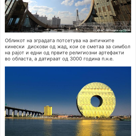
Обликот на зградата потсетува на античките
кинески дискови од жад, кои се сметаа за симбол
на рајот и едни од првите религиозни артефакти
во областа, а датираат од 3000 година п.н.е.