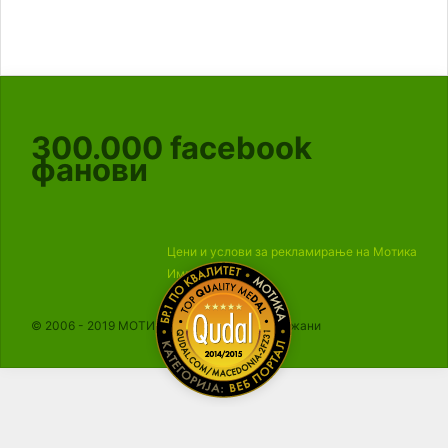
300.000
facebook
фанови
Цени и услови за рекламирање на Мотика
Импресум
© 2006 - 2019 МОТИКА, Сите права се задржани