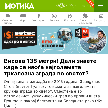
Хороскоп
Смешни
Игри
Мистерии
Вицови
Еротика
Загатки
Авто-мот
видеа
и тестови
Висока 138 метри! Дали знаете
каде се наоѓа најголемата
тркалезна зграда во светот?
Од нејзината изградба во 2013 година, Guangzhou
Circle (кругот Гуангжу) се смета за најголемата
кружна зграда во светот. Сместена е во
истоимениот јужнокинески град во провинцијата
Гуангдонг покрај бреговите на Бисерната река (Жу
Џианг).